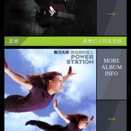
木木 林苇妮
JUD 陈泳希
其他
袁惟仁 / 同名专辑
77Ke柯棨棋
babyMINT
没有才能
郑馥仪
刘子绚
掰掰啾啾
爽爽猫