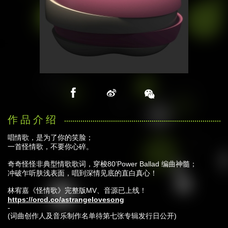
唱情歌，是为了你的笑脸；
一首怪情歌，不要你心碎。
奇奇怪怪非典型情歌歌词，穿梭80’Power Ballad 编曲神髓；
冲破乍听肤浅表面，唱到深情见底的直白真心！
林宥嘉《怪情歌》完整版MV、音源已上线！
https://orcd.co/astrangelovesong
-
(词曲创作人及音乐制作名单待第七张专辑发行日公开)