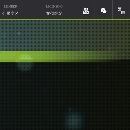
MEMBER
LICENSING
簡體
youtube
weixin
会员专区
文创经纪
HT
华研国际音乐北京
微信ID：HIMMUSIC-BJ