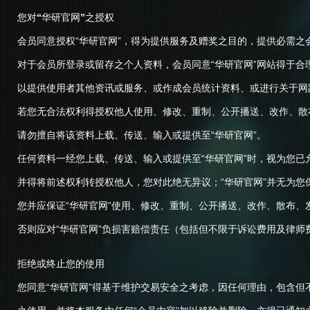
您对“华研官网”之授权
会员同意授权“华研官网”，得为提供服务及赠奖之目的，提供必需之
对于会员所登录或留存之个人资料，会员同意“华研官网”网站得于
以提供使用者其他资讯或服务、或作成会员统计资料、或进行关于网
若您无合法权利得授权他人使用、修改、重制、公开播送、改作、散
请勿擅自将该资料上载、传送、输入或提供至“华研官网”。
任何资料一经您上载、传送、输入或提供至“华研官网”时，视为您已
并得将前述权利转授权他人，您对此绝无异议；“华研官网”并无为您
您并应保证“华研官网”使用、修改、重制、公开播送、改作、散布
否则应对“华研官网”负损害赔偿责任（包括但不限于诉讼费用及律师
拒绝或终止您的使用
您同意“华研官网”得基于维护交易安全之考虑，因任何理由，包含