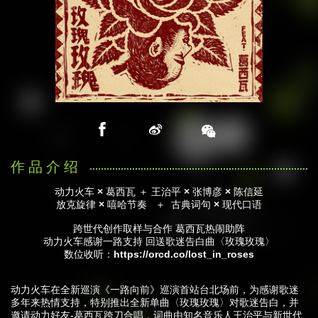
动力火车 × 葛西瓦 ＋ 王治平 × 张博彦 × 陈信延
放克旋律 × 嘻哈节奏 ＋ 古典词句 × 现代口语
跨世代创作取样与合作
葛西瓦热闹助阵
动力火车感谢一路支持 回送歌迷告白曲
〈玫瑰玫瑰〉
数位收听：
https://orcd.co/lost_in_roses
动力火车在全新巡演《一路向前》巡演首站台北场前，为感谢歌迷
多年来热情支持，特别推出全新单曲〈玫瑰玫瑰〉对歌迷告白，并
邀请动力好友-葛西瓦跨刀合唱，词曲由知名音乐人王治平与新世代