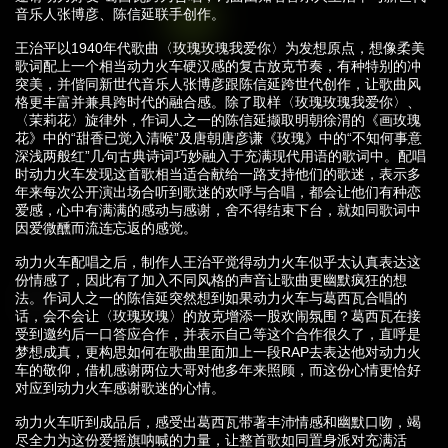
音乐人张博彦、陈信延联手创作。
王治平以1940年代歌曲〈玫瑰玫瑰我爱你〉为发想原点，想像柔美
歌词配上一个相当动力火车硬汉感的复古放克节奏，有种特别的冲
突美，并偕同新世代音乐人张博彦跟陈信延跨世代创作，让歌曲风
格更丰富并兼具跨时代的融合感。除了取样〈玫瑰玫瑰我爱你〉、
〈茉莉花〉旋律外，作词人之一的陈信延撷取明朝徐渭的《画玫瑰
花》中的“甜香已觉入清喉”及唐朝唐彦谦《玫瑰》中的“不知何事意
深浅两般红”几句古典诗词巧妙融入于充满现代用语的歌词中。配唱
时动力火车发现这首歌相当适合献给一路支持他们的歌迷，表示多
年来每次公开演出场合听到歌迷的欢呼与合唱，都会让他们有种恋
爱感，心中有满满的感动与感谢，舍不得结束下台，就如同歌词中
因爱微醺而流连忘返的感觉。
动力火车配唱之后，制作人王治平觉得动力火车似乎太认真表达这
份情感了，因此有了加入不同风格的声音让歌曲更幽默疯狂的想
法。作词人之一的陈信延突然想到如果动力火车与葛西瓦合唱的
话，会不会让〈玫瑰玫瑰〉的放克增添一股欢闹氛围？葛西瓦在接
受到邀约后一口答应合作，并表示自己等这个合作很久了，直呼是
梦想成真，更构思如何在歌曲里面加上一段RAP去表达他对动力火
车的敬仰，借机感谢两位大哥对他多年来照顾，而这份心情更恰好
对应到动力火车感谢歌迷的心情。
动力火车听到成品后，感受出葛西瓦带著丰沛情感和幽默口吻，竭
尽全力为这份爱摇旗呐喊的力量，让整首歌如同置身派对充满活