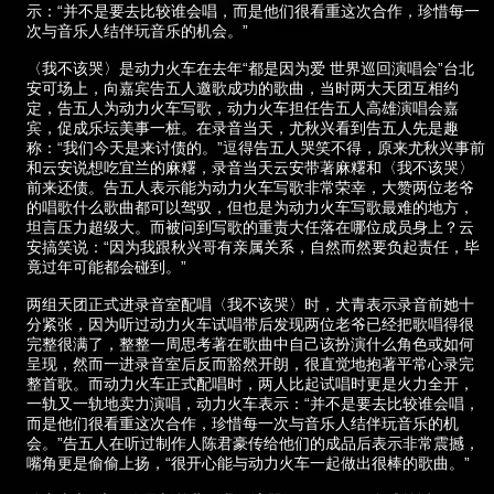
示：“并不是要去比较谁会唱，而是他们很看重这次合作，珍惜每一
次与音乐人结伴玩音乐的机会。”
〈我不该哭〉是动力火车在去年“都是因为爱 世界巡回演唱会”台北
安可场上，向嘉宾告五人邀歌成功的歌曲，当时两大天团互相约
定，告五人为动力火车写歌，动力火车担任告五人高雄演唱会嘉
宾，促成乐坛美事一桩。在录音当天，尤秋兴看到告五人先是趣
称：“我们今天是来讨债的。”逗得告五人哭笑不得，原来尤秋兴事前
和云安说想吃宜兰的麻糬，录音当天云安带著麻糬和〈我不该哭〉
前来还债。告五人表示能为动力火车写歌非常荣幸，大赞两位老爷
的唱歌什么歌曲都可以驾驭，但也是为动力火车写歌最难的地方，
坦言压力超级大。而被问到写歌的重责大任落在哪位成员身上？云
安搞笑说：“因为我跟秋兴哥有亲属关系，自然而然要负起责任，毕
竟过年可能都会碰到。”
两组天团正式进录音室配唱〈我不该哭〉时，犬青表示录音前她十
分紧张，因为听过动力火车试唱带后发现两位老爷已经把歌唱得很
完整很满了，整整一周思考著在歌曲中自己该扮演什么角色或如何
呈现，然而一进录音室后反而豁然开朗，很直觉地抱著平常心录完
整首歌。而动力火车正式配唱时，两人比起试唱时更是火力全开，
一轨又一轨地卖力演唱，动力火车表示：“并不是要去比较谁会唱，
而是他们很看重这次合作，珍惜每一次与音乐人结伴玩音乐的机
会。”告五人在听过制作人陈君豪传给他们的成品后表示非常震撼，
嘴角更是偷偷上扬，“很开心能与动力火车一起做出很棒的歌曲。”