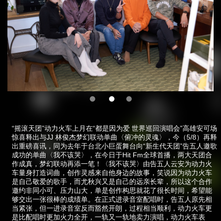
“摇滚天团”动力火车上月在“都是因为爱 世界巡回演唱会”高雄安可场
惊喜释出与JJ 林俊杰梦幻联动单曲〈俯冲的灵魂〉，今（5/8）再释
出重磅喜讯，同为去年于台北小巨蛋舞台向“新生代天团”告五人邀歌
成功的单曲〈我不该哭〉，在今日于Hit Fm全球首播，两大天团合
作成真，梦幻联动再添一笔！〈我不该哭〉由告五人云安为动力火
车量身打造词曲，创作灵感来自他身边的故事，笑说因为动力火车
是自己敬爱的歌手，而尤秋兴又是自己的远亲长辈，所以这个合作
邀约非同小可、压力山大，单是创作构思就花了很长时间，希望能
够交出一张很棒的成绩单。在正式进录音室配唱时，告五人原先相
当紧张，但一进录音室反而豁然开朗，过程相当顺利，动力火车更
是比配唱时更加火力全开，一轨又一轨地卖力演唱，动力火车表