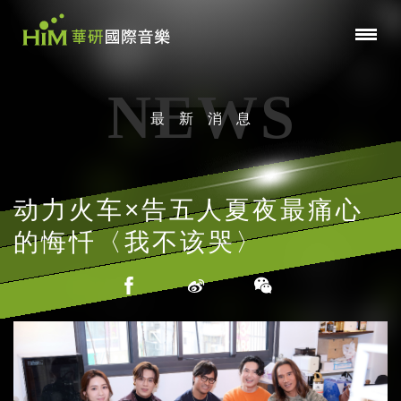
NEWS
最新消息
动力火车×告五人夏夜最痛心
的悔忏〈我不该哭〉