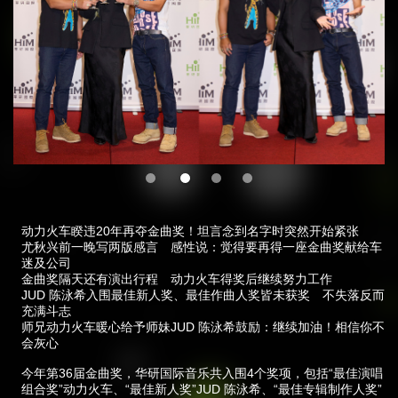
动力火车睽违20年再夺金曲奖！坦言念到名字时突然开始紧张
尤秋兴前一晚写两版感言 感性说：觉得要再得一座金曲奖献给车
迷及公司
金曲奖隔天还有演出行程 动力火车得奖后继续努力工作
JUD 陈泳希入围最佳新人奖、最佳作曲人奖皆未获奖 不失落反而
充满斗志
师兄动力火车暖心给予师妹JUD 陈泳希鼓励：继续加油！相信你不
会灰心
今年第36届金曲奖，华研国际音乐共入围4个奖项，包括“最佳演唱
组合奖”动力火车、“最佳新人奖”JUD 陈泳希、“最佳专辑制作人奖”