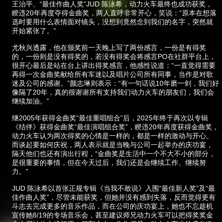
王治平、“最佳作曲人奖”JUD 陈泳希，动力火车最终也成功获奖，
睽违20年再度夺得金曲奖，两人直呼非常开心，笑说：“原本在想落
选时要用什么表情面对镜头，没想到竟然念到我们的名字，突然就
开始紧张了。”
尤秋兴透露，他在颁奖前一天晚上写了两份感言，一份是有得奖
的，一份则是没有得奖的，若没有得奖会将感言PO在社群平台上，
很开心最后是站在台上讲出得奖感言，他感性说道：“一直觉得需要
再得一次金曲奖献给所有车迷以及唱片公司所有同事，当作是对歌
迷及公司的感谢。”颜志琳则表示：“有一句话说10年磨一剑，我们好
像隔了20年，真的很谢谢所有支持我们动力火车的朋友们，我们会
继续加油。”
继2005年获得金曲奖“最佳重唱组合”后，2025年终于再次以专辑
《结伴》获得金曲奖“最佳演唱组合奖”，睽违20年再度获得金曲奖，
动力火车认为两次得奖的心情是一样的，都是一样的激动与开心。
而谈起要如何庆祝，两人表示就是当晚与公司一起举办的庆功宴，
隔天他们也还有演出行程，“金曲奖是生活中一个不大不小的部分，
是很重要的事情，但在今天过后，我们还是会继续工作、继续努
力。”
JUD 陈泳希以首张正规专辑《当我不敢说》入围“最佳新人奖”及“最
佳作曲人奖”，尽管未能获奖，但她并没有感到失落，反而觉得更有
斗志去完成更多的音乐作品，而在公司的庆功宴上，她也不忘趁机
宣传她8/19的专场音乐会，甚至建议师兄动力火车可以把得奖奖金