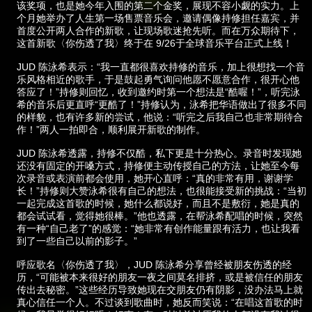
该奖项，也是她今年入围的第二个金奖，展现不容小觑的实力。上
个月她举办了人生第一场售票音乐会，邀请偶像持修担任嘉宾，并
首度公开两人合作的新歌，让现场歌迷抢先听。而在万众期待下，
这首新歌〈你伤透了我〉终于在 9/26于全球音乐平台正式上线！
JUD 陈泳希表示：“我一直都很喜欢持修的音乐，加上很想找一个音
乐风格相近的歌手，于是鼓起勇气询问他愿不愿意合作，很开心他
答应了！”持修则回忆，收到邀约时第一个想法是“酷喔！”，听完泳
希的音乐后更直呼“更酷了！”持修认为，泳希把华语做出了很多不同
的样貌，也有许多新的尝试，他说：“听完之后我自己也非常期待合
作！”两人一拍即合，顺利展开新歌的制作。
JUD 陈泳希透露，持修不仅酷，私下更是十分热心。录音时发现她
还没有固定的开嗓方式，持修便主动传授自己的方法，让她至今每
次录音或表演前都会使用，她开心直呼：“真的非常有用，谢谢学
长！”持修则大赞泳希很有自己的想法，也很能接受新的挑战：“当初
一起完成这首歌的时候，她什么都说好，而且不是敷衍，她是真的
都会试试看，觉得她很棒。”他也透露，在帮泳希配唱的时候，突然
有一种“自己老了”的感觉：“她非常有创作能量跟有活力，也让我看
到了一些自己以前的影子。”
呼应歌名〈你伤透了我〉，JUD 陈泳希分享曾经被朋友伤透的经
历，“可能被本来很好的朋友一夜之间莫名排挤，或是被信任的朋友
传出去秘密。”这些经历导致她现在交朋友仍有阴影，没办法马上就
真心信任一个人。不过谈到歌曲时，她反而笑说：“在唱这首歌的时