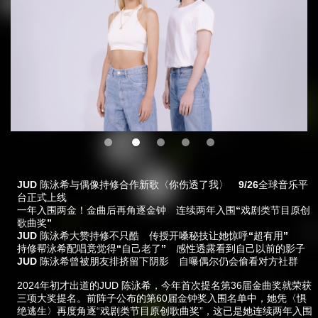
JUD 陈泳希与偶像持修合作新歌〈你伤透了我〉 9/26全球音乐平
台正式上线
一年入围两金！金曲后再角逐金钟 连续两年入围“戏剧类节目原创
歌曲奖”
JUD 陈泳希大赞持修不只酷 传授开嗓秘技让她惊呼“超有用”
持修帮泳希配唱竟觉得“自己老了” 感性透露看到自己以前的影子
JUD 陈泳希曾被朋友排挤留下阴影 自曝偶尔仍会偷看对方社群
2024年初才出道的JUD 陈泳希，今年首次提名第36届金曲奖就荣获
三项大奖提名。前阵子公布的第60届金钟奖入围名单中，她凭〈惧
绝逃生〉再度角逐“戏剧类节目原创歌曲奖”，这已是她连续两年入围