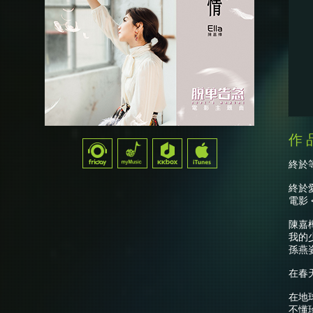
終於
終於愛情
電影 
陳嘉樺
我的少
孫燕
在春
在地
不懂