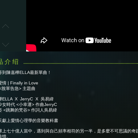
等到陳嘉樺ELLA最新單曲！
 | Finally in Love
<脫單告急> 主題曲
ELLA X JerryC X 吳易緯
女時代 <小幸運> 作曲JerryC
姿 <跳舞的梵谷> 作詞人吳易緯
天獻上愛情心理學的音樂教科書
球上七十億人當中，遇到與自己頻率相符的另一半，是多麼不可思議的奇
珍惜。