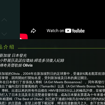
新加坡 日本發光
小野麗莎及諾拉瓊絲 締造多項傲人紀錄
傳奇美聲歌姬 Olivia
新加坡的Olivia，2004年在新加坡對日的足球賽中，受邀於6萬名觀眾
雷掌聲，因而開始打開知名度，受到新加坡及日本的廣泛關注。
5年在日本發行了首張個人專輯《A Girl Meets Bossanova》， 同年再發
出了偏向流行音樂風格的《Tamarillo》以及《A Girl Meets Bossa Nov
th》專輯。出道以來的所有作品都在 HMV拿到83分以上的極高評價，並
功打入了日本主流及非主流雙邊音樂市場，成為日本樂友票選為十年來最令人心
8年精選輯《The Best of Olivia》則已創下連續19個月在HMV
娘惹》的主題曲，並登上鈴聲下載冠軍，蟬連長達數個月之久、創下史無