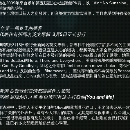
在2009年來台參加第五屆星光大道踢館PK賽，以「Ain’t No Sunshi
與熱切的期待。
她在台灣雖以新人之姿發片，但音樂實力卻相當深厚，而且也受到許多發
10年第一個春天的聲音
代表作首張同名英文專輯 3月5日正式發行
ivia即將於3月5日發行全新同名英文專輯，新專輯中她嚐試了許多不同的曲風
她有如絲絨般輕柔的嗓音及直達人心的唱功，都將帶給大家全新的聽覺感
的音樂製作有別於之前在日本發行過的專輯，Olivia親自參與了選歌，她
The Beatles的Here, There and Everywhere、英國靈魂樂領航樂團Si
er Can Say Goodbye，除此之外還有I feel the earth move，
u and Me」及詞曲創作「Bittersweet」。整張專輯曲風不再侷限於Bos
專輯成品出來，Olivia也開心表示，認為這張專輯是到目前為止最能代表
兼備 從聲音到表情都讓製作人驚豔
能唱 展現創作才華 親自填詞首波主打歌曲[You and Me]
作過程中，製作人王治平老師對Olivia的唱功讚不絕口，王老師表示第
ivia除了亮眼的外表外，還有令人咋舌的唱功，尤其是唱法很細緻，以亞
是一個很專業也很有想法的歌手，對自己非常嚴苛，在配唱前會做好功課
進，雖已有多次配唱經驗仍然虛心學習。