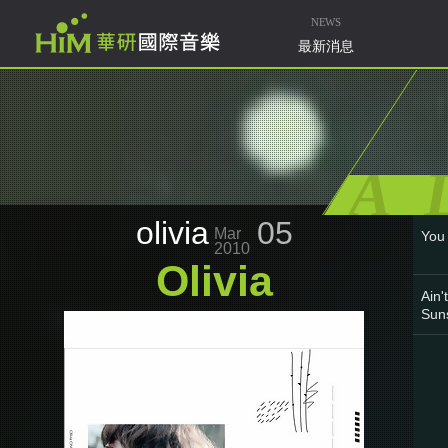
NEWS
最新消息
A
olivia
05
Mar
You
2010
Olivia
Ain'
Sun