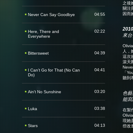
之後她
關注
因而
04:55
Never Can Say Goodbye
20
02:22
Here, There and
來台
Everywhere
Ol
人，
04:39
Bittersweet
這次
滾天團
Nev
04:41
I Can’t Go for That (No Can
「Yo
Do)
聽到
03:20
Ain't No Sunshine
色藝
能寫
03:38
Luka
在製
Ol
現她
04:13
Stars
些改