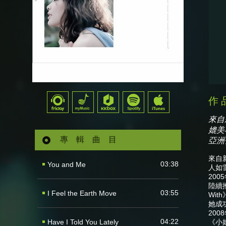
來自
媲美
專輯曲目
亞洲
來自
03:38
You and Me
人如
200
陸續推
03:55
I Feel the Earth Move
Wi
她成
200
04:22
Have I Told You Lately
《小