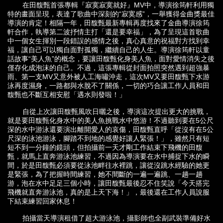
在田馥甄首張專輯『寂寞寂寞就好』MV中，導演徐筠軒利用獨
特的畫面呈現，表達了歌曲中深刻的“寂寞感”，一舉獲得金曲獎最佳
導演的肯定！相隔一年，田馥甄最新專輯再度找來了金曲導演徐筠
軒合作，執導第二波抒情主打「還是要幸福」，為了呈現這首歌曲
中一個女生揮別一段錯誤的感情之後，真心真意的祝福對方找到幸
福，讓自己可以獨自面對孤獨，繼續自己的人生。導演徐筠軒以童
話故事“美人魚”的概念，要讓田馥甄化身美人魚，面對愛情消失之後
僅存化成泡沫的自己。不過，這張專輯從封面拍照突然遇到超強暴
雨、第一支MV又意外被人工海嘯沖走，這次MV又要田馥甄下水游
泳再度濕身，一路都與水脫不了關係，一切的巧合讓工作人員和田
馥甄也不斷互相安慰「遇水則發啦！」
自從上次讓田馥甄風吹日曬之後，導演這次提出更大的挑戰，
就是要田馥甄化身水中的美人魚挑戰水中悠游！不過聽到要在5公尺
深的水中游泳還要演出離開愛人的哀傷，田馥甄直呼「從沒有在5公
尺深的泳池游泳，腳踏不到地的感覺好讓人緊張！」，雖然只有短
短不到一分鐘的鏡頭，但拍攝前一天才剛工作結束下飛機的田馥
甄，就馬上直奔游泳池練習，不過因為導演要在水中捕捉下水的瞬
間，於是田馥甄必須要從泳池畔往水裡跳，讓從沒跳水經驗的她更
是緊張，為了把握時間練習，她不間斷的一遍一遍跳、一趟一趟
游，泡在水中足足三個小時，讓田馥甄最後忍不住笑說「今天搭完
飛機就直奔游泳池，真的是上天下海！」，最後還在工作人員說服
下結束練習回家休息！
拍攝當天導演租借了超大游泳池，攝影師也全副武裝準備好水