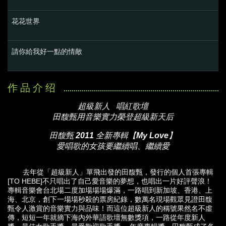
花花世界
請你給我好一點的情敵
超級新人 唱紅歌壇
田馥甄用音樂實力榮登超級新天后
田馥甄 2011 全新專輯【My Love】
愛唱歌的女孩要繼續唱、繼續愛
去年從「超級新人」單飛出發的田馥甄，發行的個人首張專輯
[TO HEBE]不只唱出了自己愛音樂的夢想，也唱出一片好評聲浪！
專輯音樂會台北場二度加場場場爆滿，一路唱到新加坡、香港、上
海、北京，創下一場場秒殺的票房紀錄，數萬名現場觀眾見證田馥
甄令人激賞的音樂實力與品味！而這位超級新人的稱號果然名不虛
傳，短短一年就摘下海內外華語歌壇無數獎項，一路從年度新人