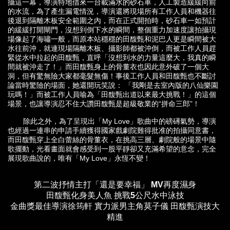
攝這一幕，導演特地借來一台載滿水的砂石車，人工製造緩緩向前
的水流，為了產生漏電情況，導演還將現場所有工作人員和機器往
後退到隔離木板安全範圍之內，而在正式開拍時，砂石車一如預計
的緩緩打開閘門，沒想到倒下水的瞬間，整個重力加速度讓拍攝現
場像起了海嘯一般，而原本站穩穩的田馥甄和泥巴人更是瞬間被大
水往前沖，就連現場隔離木板、攝影師都被沖倒，而被工作人員趕
緊從水中拉起的田馥甄，直呼「沒想到水的力量這麼大，我真的瞬
間就被沖走了！」而田馥甄身上的骨董衣也因此意外破了一個大
洞，但有驚無險大家都毫髮無傷！事後工作人員和田馥甄也不斷討
論當時驚險的場面，她還開玩笑說： 「我剛是去室內版的八仙樂園
玩嗎！」而被工作人員喻為「田馥甄出道以來最大挑戰！」的這個
場景，也讓導演忍不住大讚田馥甄是超級敬業的“拼命三郎”！
除此之外，為了呈現出「My Love」歌曲中的磅礡氣勢，導演
也經過一連串的申請手續獲得國家戲劇院難得批准的拍攝同意書，
而田馥甄穿上全白蕾絲的骨董衣，在挑高三層、劇院般的場景中隨
歌擺動，光看畫面就會感受到一股平靜卻又充滿希望的意念，完全
展現歌曲說的，唯有「My Love」永恆不變！
第二波抒情主打「還是要幸福」 MV再度濕身
田馥甄化身美人魚 挑戰5公尺水中泳技
金曲獎最佳導演徐筠軒 實力派男主角莫子儀 田馥甄演技大
精進