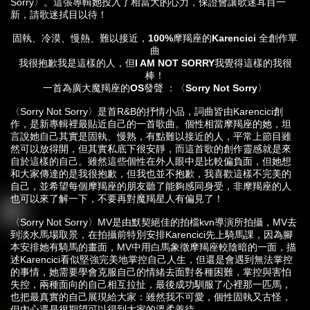
Sorry〉。這張專輯她投入了相當大的心力，保證會讓歌迷耳目一
新，請歌迷拭目以待！
固執、冷漠、慢熱、難以接近，100%摩羯座的Karencici 全創作單
曲
我很抱歉我是這樣的人，但I AM NOT SORRY我覺得這樣的我很
棒！
一首為廣大魔羯座的OS發聲 ：〈Sorry Not Sorry〉
〈Sorry Not Sorry〉是首R&B的抒情小品，詞曲皆由Karencici創
作，是新專輯裡最貼近自己的一首歌曲。個性相當摩羯座的她，坦
言說她自己其實是固執、慢熟，有點難以接近的人，平常上節目雖
然可以放得開，但其實私底下很安靜，而這首歌的創作靈感就是來
自於這樣的自己。雖然這些個性在外人眼中是比較偏負面，但她想
和大家傳達的是我很抱歉，但我也並不抱歉，我喜歡這樣不完美的
自己，並希望每個摩羯座的朋友聽了能夠感同身受，非摩羯座的人
也可以來了解一下，不要再對魔羯星人有偏見了！
〈Sorry Not Sorry〉MV是由默契絕佳的拍檔kvn導演所拍攝，MV去
到淡水馬場取景，在拍攝前特別安排Karencici先上騎馬課，因為腳
本安排她有騎馬的畫面，MV中用白馬象徵摩羯座較陰暗的一面，描
述Karencici看似堅強完美地掌控自己人生，但還是會遇到無法掌控
的事情，她需要學會克服自己的情緒去面對各種困難，掌控與害怕
失控，兩種面向的自己相互拉扯，最後成功馴服了心裡那一匹馬，
也把最真實的自己展現給大家：雖然我不可愛，個性固執又古怪，
但內心還是很期望可以得到大家的溫柔善待。