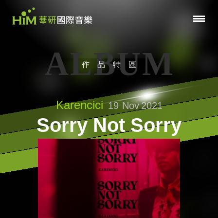
ALBUM
作品特區
Karencici
19
Nov
2021
Sorry Not Sorry