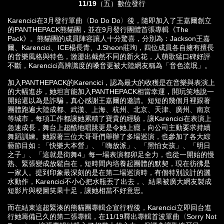
11/19（五）數位發行
Karencici在3月發行單曲〈Do Do Do〉後，隨即加入了王嘉爾創立
的PANTHEPACK熊貓團，並在9月發行團體首張專輯《The
Pack》。熊貓團的成員陣容讓人十分驚喜，分別為：Jackson王嘉
爾、Karencici、ICE楊長青、J.Sheon莊珣，四位成員各自擁有擅長
的音樂風格與特色，激盪出截然不同的新火花，人萌歌猛口碑好評
不斷，Karencici高辨識度的嗓音更被大陸網友稱為「音色流氓」。
加入PANTHEPACK的Karencici，認為最大的收穫是在音樂與表演上
的大幅進步，她坦言能加入PANTHEPACK相當幸運，開玩笑地說一
開始還以為是詐騙，真心感謝王嘉爾的邀請。短短的幾個月裡跟著
團體跑遍大陸成都、武漢、上海、杭州、北京、天津、廣州、南京
等城市，每項工作都讓她累積了寶貴的經驗，讓Karencici在表演上
急速成長，舞台上超酷地唱跳更是令她上癮，向公司主動要求持續
舞蹈訓練。她跟著三位大哥哥們舉辦了多場巡演，也參加了各大綜
藝節目如：「快樂大本營」、「嗨放派」、「黑怕女孩」、「明日
之子」、「這就是街舞4」每一場表演都卯足全力，也從一開始的慢
熟、緊張變成放鬆自在，短時間內培養起團體的默契，現在彷彿是
一家人。提到印象最深刻的是在第二場巡演時，有個特別設計的灑
水動作，Karencici不小心把水瓶丟了出去，、結果被廣大網友製成
短影片與梗圖笑果十足，讓她相當不好意思。
而在結束這超緊湊的熊貓團專輯企宣行程後，Karencici立即回台進
行她籌備已久的第二張專輯，在11/19釋出專輯首波單曲〈Sorry Not