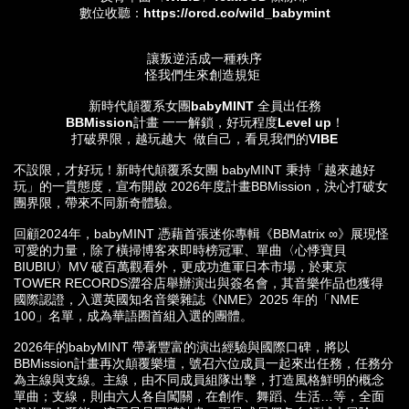
數位收聽：
https://orcd.co/wild_babymint
讓叛逆活成一種秩序
怪我們生來創造規矩
新時代顛覆系女團babyMINT 全員出任務
BBMission
計畫 一一解鎖，好玩程度Level up！
打破界限，越玩越大 做自己，看見我們的VIBE
不設限，才好玩！新時代顛覆系女團 babyMINT 秉持「越來越好
玩」的一貫態度，宣布開啟 2026年度計畫BBMission，決心打破女
團界限，帶來不同新奇體驗。
回顧2024年，babyMINT 憑藉首張迷你專輯《BBMatrix ∞》展現怪
可愛的力量，除了橫掃博客來即時榜冠軍、單曲〈心悸寶貝
BIUBIU〉MV 破百萬觀看外，更成功進軍日本市場，於東京
TOWER RECORDS澀谷店舉辦演出與簽名會，其音樂作品也獲得
國際認證，入選英國知名音樂雜誌《NME》2025 年的「NME
100」名單，成為華語圈首組入選的團體。
2026年的babyMINT 帶著豐富的演出經驗與國際口碑，將以
BBMission計畫再次顛覆樂壇，號召六位成員一起來出任務，任務分
為主線與支線。主線，由不同成員組隊出擊，打造風格鮮明的概念
單曲；支線，則由六人各自闖關，在創作、舞蹈、生活…等，全面