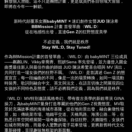
解放個人潛能。這不只是團體計畫，更是成員們各自領域大冒險，
即將在今年一一解鎖。
新時代顛覆系女團babyMINT × 迷幻創作女聲JUD 陳泳希
BBMission
計畫 首發單曲〈WIL:D〉
從在地感性出發，直達G
en
Z
的狂野態度美學
不必定義，我們就是秩序
Stay WIL:D, Stay Tune
d
!
作為BBMission計畫的首發單曲，〈WIL:D〉由 babyMINT 三位成員
——粼粼LIN、Vikky韋喬薺、熙妍Siena 率先登場，並力邀曾入圍金
曲獎最佳新人與最佳作曲的師姐 JUD 陳泳希驚喜合唱與 MV 演出，
共同打造一場女孩們的狂野不羈。〈WIL:D〉是首講述 Gen Z 的態
度宣言，每一段編曲的不同，像是一次的場景轉換，如同一場流動
時裝秀。歌詞則融合中文、英文與法文，在語言切換之間展現四位
女孩的不同特色及態度，請不必將我們定義，因為我們就是秩序。
〈WIL:D〉MV特別邀請風格奇幻、帶有復古美學的新銳導演 GINA
操刀，為babyMINT量身打造專屬於他們的Gen Z視覺態度。MV取
景於充滿故事感的海港城市基隆，從在地街景出發，融合象徵性場
景，如：傳統菜市場、地鐵平交道、天橋馬路、海濱公路…等，在
熟悉日常空間裡展開一場奇趣探險。自信狂野、大膽隨性，女孩們
在城市間奔跑，而最令人驚艷的電子花車登場，更將新舊時代文化
重新碰撞，呈現趣味無框架的新面貌。