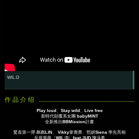
WIL:D
Play loud
、Stay wild、Live free
新時代顛覆系女團 babyMINT
全新推出BBMission計畫
驚喜第一彈
粼粼LIN、
Vikky
韋喬薺、熙妍Siena 率先亮相
反骨單曲〈WIL:D〉feat.JUD 陳泳希