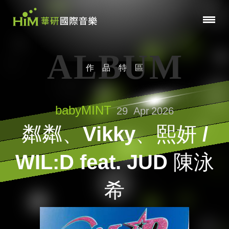
ALBUM
作品特區
babyMINT
29
Apr
2026
粼粼、Vikky、熙妍 /
WIL:D feat. JUD 陳泳
希