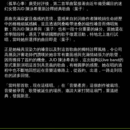
〈孤單心事〉廣受好評後，第二首單曲緊接著由近年備受矚目的迷
幻女聲JUD 陳泳希重新詮釋經典歌曲〈葉子〉。
原曲充滿寂寥且傷感的意境，靈感來自於詞曲作者陳曉娟生命經歷
中的種種細膩感觸，並且透過阿桑略帶滄桑的磁性嗓音而傳唱無
數；而JUD 陳泳希與〈葉子〉也有一段十分重要的緣分。當她還在
求學階段時，遇見了華研國際的歌手徵選活動，特地北上進行試
唱，當時她所選擇的曲目即是〈葉子〉。
正是她極具渲染力的嗓音以及對這首歌曲的獨特詮釋風格，令公司
高層及評審老師們讚嘆於她非常有畫面感與充滿情緒張力的歌聲，
因而獲得了簽約的機會。JUD 陳泳希表示，這次能夠以live band的
形式重新演唱這首別具意義的歌曲，有種圓夢的感覺。她在唱的過
程中也不斷地回想起在音樂這條路上，從簽約、出道，一路走到現
在的諸多回憶。
「當時那首歌，現在這樣唱。」在「音樂產房」這個創作被栽培、
音樂被孕育、歌聲被誕生的場所。邀請大家打開這扇門，重溫經
典，發掘新意。