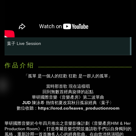
葉子 Live Session
「
孤單
是一個人的狂歡
狂歡 是一群人的孤單」
當時那首歌 現在這樣唱
回到無數首經典旋律的起點
華研國際音樂《音樂產房》第二波單曲
JUD
陳泳希 熱情初夏改寫秋日孤寂經典〈葉子〉
數位收聽：
https://orcd.co/leaves_productionroom
華研國際音樂於今年四月推出之音樂影像計劃《音樂產房HIM & Her
Production Room》，打造專屬音樂空間並邀請歌手們以自身獨到的
風格，重新詮釋一首首膾炙人心的經典歌曲。在由曾沛慈演唱的