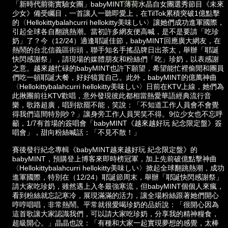
「新時代前衛實驗女團」babyMINT薄荷水晶自女團選秀節目《未來
少女》備受矚目，一首讓人一聽即愛上，在TilTok累積突破1億點擊
的〈Hellokittybalahcurri hellokitty美味しい〉讓她們成功進軍國際，
引起全球各自翻跳熱潮。當初許多網友便高喊，是不是要請「吃珍
奶」了？今（12/24）適逢耶誕佳節，babyMINT回應廣大網友，在
熱鬧的台北信義區街頭，聯手知名手搖品牌日出茶太，舉辦「耶誕
快閃感謝祭」，請現場的媒體朋友和粉絲們「吃」珍奶，以表感謝
之意。越來越忙碌的babyMINT也許下願望，希望能忙裡偷閒和團員
們吃一頓耶誕大餐，好好犒賞自己。此外，babyMINT的億萬神曲
〈Hellokittybalahcurri hellokitty美味しい〉日前在KTV上線，她們為
此揪團前往KTV歡唱，意外發現彼此都相當熱愛華語經典流行音
樂，歌路超廣，唱到欲罷不能，笑說：「不知道工作人員會不會覺
得我們這間特別吵？」讓身旁工作人員哭笑不得。9位少女也不忘呼
籲，1/7有首場的簽唱會「babyMINT《越來越好玩 紀念限定盤》簽
唱會」，甜向粉絲喊話：「不見不散！」
賽後發行紀念專輯《babyMINT越來越好玩 紀念限定盤》的
babyMINT，預購登上博客來即時榜冠軍，加上先前破億點擊神曲
〈Hellokittybalahcurri hellokitty美味しい〉掀起全球翻跳熱潮，成功
進軍國際，特別在（12/24）耶誕節周末，舉辦「耶誕快閃感謝祭」
請大家吃珍奶，雖然遇上入冬最強寒流，但babyMINT個個人來瘋，
看到粉絲就忘記寒冷，展現滿滿的活力，讓全場粉絲跟著她們開心
哼哼唱唱，非常熱鬧。平常就很愛喝珍奶的品妡說：「很開心因為
這首歌讓大家認識我們，可以請大家吃珍奶，分享我的精神糧食，
超級開心。」晶晶也說：「有種和大家一起實現夢想的感覺，太棒