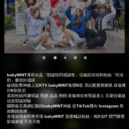
babyMINT薄荷水晶「耶誕快閃感謝祭」信義區街頭和粉絲「吃珍
奶」慶祝好成績
破億點擊神曲上架KTV babyMINT集體K歌 丞妘酷愛鄧紫棋 萩璇獲
封K歌歌后
喜跟粉絲同慶耶誕 熙妍 晶晶 栩栩 萩璇相信有聖誕老人 言菱自爆超
頑皮耶誕經驗
國際級百萬網紅翻跳babyMINT神曲 從TikTok襲向 Instagram 再
掀翻跳熱潮
首場簽唱會即將登場 babyMINT 甜蜜喊話粉絲：相約1/7 西門樂聲
影城廣場 不見不散