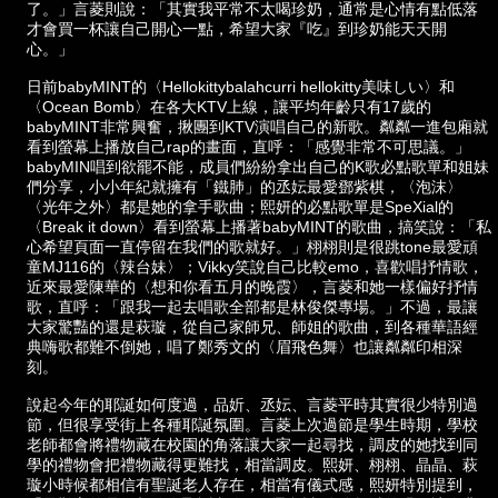
了。」言菱則說：「其實我平常不太喝珍奶，通常是心情有點低落
才會買一杯讓自己開心一點，希望大家『吃』到珍奶能天天開
心。」
日前babyMINT的〈Hellokittybalahcurri hellokitty美味しい〉和
〈Ocean Bomb〉在各大KTV上線，讓平均年齡只有17歲的
babyMINT非常興奮，揪團到KTV演唱自己的新歌。粼粼一進包廂就
看到螢幕上播放自己rap的畫面，直呼：「感覺非常不可思議。」
babyMIN唱到欲罷不能，成員們紛紛拿出自己的K歌必點歌單和姐妹
們分享，小小年紀就擁有「鐵肺」的丞妘最愛鄧紫棋，〈泡沫〉
〈光年之外〉都是她的拿手歌曲；熙妍的必點歌單是SpeXial的
〈Break it down〉看到螢幕上播著babyMINT的歌曲，搞笑說：「私
心希望頁面一直停留在我們的歌就好。」栩栩則是很跳tone最愛頑
童MJ116的〈辣台妹〉；Vikky笑說自己比較emo，喜歡唱抒情歌，
近來最愛陳華的〈想和你看五月的晚霞〉，言菱和她一樣偏好抒情
歌，直呼：「跟我一起去唱歌全部都是林俊傑專場。」不過，最讓
大家驚豔的還是萩璇，從自己家師兄、師姐的歌曲，到各種華語經
典嗨歌都難不倒她，唱了鄭秀文的〈眉飛色舞〉也讓粼粼印相深
刻。
說起今年的耶誕如何度過，品妡、丞妘、言菱平時其實很少特別過
節，但很享受街上各種耶誕氛圍。言菱上次過節是學生時期，學校
老師都會將禮物藏在校園的角落讓大家一起尋找，調皮的她找到同
學的禮物會把禮物藏得更難找，相當調皮。熙妍、栩栩、晶晶、萩
璇小時候都相信有聖誕老人存在，相當有儀式感，熙妍特別提到，