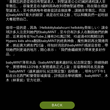
「最難忘的是從相信有聖誕老人，到聖誕老公公幻滅的過程讓人非
常難忘。」萩璇更是在3歲時因為收到禮物聖誕禮物，跪在陽台感謝
聖誕老人，至今媽媽每年都會提請這個故事，讓她非常難忘。而說
起babyMINT最大的願望，就是在忙碌之餘，可以和團員們一起吃頓
大餐慰勞自己。
值得一提的是，因為〈Hellokittybalahcurri hellokitty美味しい〉讓全
球許多人注意到她們的babyMINT，至今仍有許多人在翻跳她們的舞
蹈，近來就有在YouTube上擁有241萬訂閱、IG超過400萬關注的
Hypers kids africa翻跳babyMINT的經典神曲，魔性舞蹈再次襲捲而
來，掀起廣大網友們討論，得知好消息的babyMINT感謝這首歌，帶
領她們到更遠的地方，開心表示：「我們會繼續努力帶來更多好作
品。」
babyMINT薄荷水晶《babyMINT越來越好玩 紀念限定盤》持續熱銷
中，實體專輯12/29各大實體通路正式上架；首場專輯同名見面會
「babyMINT《越來越好玩 紀念限定盤》簽唱會」，明年1/7下午1
點在台北西門町樂聲影城廣場，詳情請洽華研國際、babyMINT、木
木（林葦妮）官方社群。
BACK