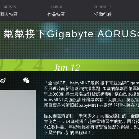
ARTISTS
ALBUM
SCHEDULE
藝人特區
作品特區
活動行程
粼粼接下Gigabyte AOR
024
Jun 12
「全能ACE」babyMINT粼粼 接下電競品牌Gigab
不只獲時尚雜誌邀約拍攝專題 20歲的粼粼再創屬
早上8:00到爵士廣場被爺爺奶奶嚇到 稱自己以後是
babyMINT高強度訓練讓粼粼有「大肌肌」 笑
新目標是考駕照載babyMINT去露營 並預告將在7
從女團選秀節目「未來少女」而備受矚目的「全能ACE-
大使之一，14歲就獨自赴韓當練習生的她，回台
C位教科書。年紀輕輕卻有著豐富經歷的粼粼，對
下屬於自己新的里程碑！」