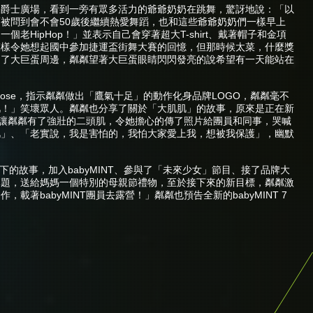
捷運爵士廣場，看到一旁有眾多活力的爺爺奶奶在跳舞，驚訝地說：「以
被問到會不會50歲後繼續熱愛舞蹈，也和這些爺爺奶奶們一樣早上
老HipHop！」並表示自己會穿著超大T-shirt、戴著帽子和金項
模樣令她想起國中參加捷運盃街舞大賽的回憶，但那時候太菜，什麼獎
到了大巨蛋周邊，粼粼望著大巨蛋眼睛閃閃發亮的說希望有一天能站在
 pose，指示粼粼做出「鷹氣十足」的動作化身品牌LOGO，粼粼毫不
肌！」笑壞眾人。粼粼也分享了關於「大肌肌」的故事，原來是正在新
訓練讓粼粼有了強壯的二頭肌，令她擔心的傳了照片給團員和同事，哭喊
肌」、「老實說，我是害怕的，我怕大家愛上我，想被我保護」，幽默
下的故事，加入babyMINT、參與了「未來少女」節目、接了品牌大
專題，送給媽媽一個特別的母親節禮物，至於接下來的新目標，粼粼激
著babyMINT團員去露營！」粼粼也預告全新的babyMINT 7