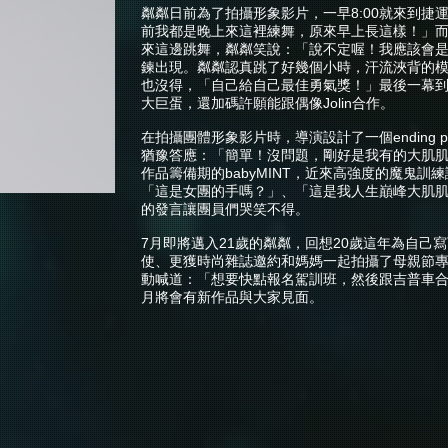
粼粼日前為了拍攝形象影片，一早8:00就來到
前我都是晚上來這裡練舞，原來早上長這樣！」而
來這邊跳舞，粼粼笑說：「說不定喔！我應該會是一個
鍊出現。粼粼認真跳了好幾個小時，汗流浹背的
也沒得，「自己給自己最佳勇氣獎！」最後一幕
大巨蛋，還加碼許願能跟偶像Jolin合作。
在拍攝團體形象影片時，導演設計了一個ending
猶豫答應：「簡單！沒問題，剛好是我有的大肌
作品籌備期的babyMINT，近來高強度的魔鬼
「這是女團的手嗎？」、「這是我人生巔峰大肌
的發言讓團員們哭笑不得。
7月即將邁入21歲的粼粼，回想20歲這年為自己寫
使、更獲時尚雜誌邀約和媽媽一起拍攝了母親節
動喊道：「想要快點報名駕訓班，然後跟吉普車合作，載
月將會有新作品與大家見面。