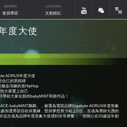
MEMBER
LICENSING
簡體
youtube
weixin
會員專區
文創經紀
US年度大使
yte AORUS年度大使
華研國際音樂北京
於自己的里程碑
微信ID：HIMMUSIC-BJ
戴金項鍊的老HipHop
說害怕大家愛上自己
月帶給大家全新的babyMINT和新作品！
babyMINT粼粼」，被選為電競品牌Gigabyte AORUS年度形象
後參加選秀節目砍掉重練，堅持夢想努力站上C位，並成為導師大讚的
於這次成為品牌年度形象大使感到非常興奮：「很開心在20歲這年創