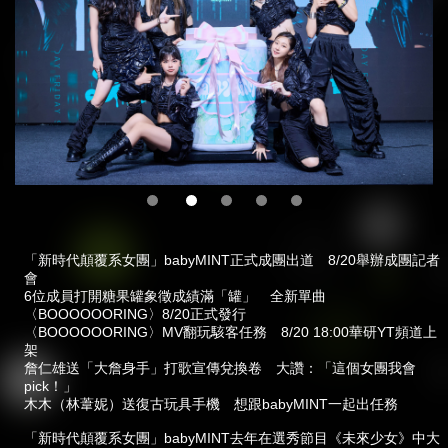
「新時代顛覆系女團」babyMINT正式成團出道 8/20舉辦成團記者
會
6位成員打開糖果罐象徵成績滿「罐」 全新單曲
〈BOOOOOORING〉8/20正式發行
〈BOOOOOORING〉MV翻玩駭客任務 8/20 18:00華研YT頻道上
架
詹仁雄送「大詹身手」打歌宣傳兌換卷 大讚：「這個女團我會
pick！」
木木（林葦妮）送復古玩具手機 想跟babyMINT一起出任務
「新時代顛覆系女團」babyMINT去年在選秀節目《未來少女》中大