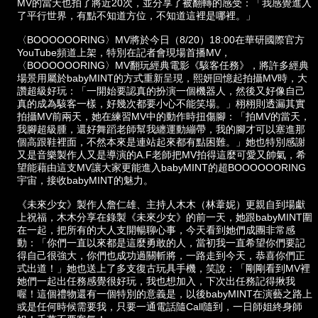
MV的當天也拍了將近20次，並分享了被翻轉的感受：「我感覺進入
了平行世界，有點不知道方位，不知道這裡是哪裡。」
〈BOOOOOORING〉MV將於今日（8/20）18:00在華研國際官方
YouTube頻道上架，特別在記者會現場首播MV，
〈BOOOOOORING〉MV翻玩經典電影《駭客任務》，將許多經典
場景用屬於babyMINT的方式重新呈現，熙妍回憶起拍攝MV時，大
讚超級好玩：「一開始要認真的扮演一個機器人，然後又好像自己
真的成為駭客一樣，好幾次都要小心不能笑場。」栩栩則透漏其實
拍攝MV前兩天，她在練習MV中的動作時扭傷腳：「拍MV的當天，
我腳超級腫，還好舞蹈老師幫我纏運動繃帶，我的腳才可以塞進那
個高跟鞋裡面，不然本來是連站起來都有點困難。」她也特別感謝
又是音樂製作人又是導演的A.F老師把MV拍得這麼可愛又帥氣，希
望能藉由這支MV讓大家更能進入babyMINT的超BOOOOOORING
宇宙，接收babyMINT的魅力。
《未來少女》製作人詹仁雄、主持人木木（林葦妮）更親自到場獻
上祝福，木木分享在錄製《未來少女》的前一天，她跟babyMINT圍
在一起，把所有的大人支開暢聊心事，今天看到她們成團非常感
動：「你們一直以來都是這麼勇敢的人，當初我一直希望你們要記
得自己很強大，你們也成功過關斬將，一路走到今天，恭喜你們正
式出道！」她也送上了多支復古玩具手機，笑說：「剛剛看到MV裡
她們一起出任務感覺很好玩，我也想加入，下次出任務記得揪我
喔！這個禮物還有一個特別的意義是，以後babyMINT在演藝之路上
或是任何時候需要我，只要一通電話隨Call隨到，一日師姐終身師