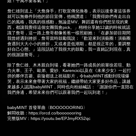
姐！千萬不要客氣！」
詹仁雄則送上「大詹身手」打歌宣傳兌換卷，表示以後拿著這張券
就可以無條件到他的節目宣傳，他稱讚道：「我覺得妳們有走出自
己的風格，我真的很感動，無論是MV、舞蹈還有你們想呈現的東
西，都讓我覺得這個女團我會pick。」栩栩分享她12歲的時候就認
識了詹哥，這一路上詹哥都像爸爸一樣照顧她：「在參加節目期間
我曾經遇到挫折，詹哥當時鼓勵我說：『歡迎來到演藝圈！演藝圈
會遇到大大小小的挫折，又或者是低潮期，都是很正常的，要調整
好自己心態。』這段話給了我很大的鼓勵，我一直銘記到現在，真
的很謝謝詹哥。」
除了詹仁雄、木木親自到場，看著她們一路成長的前輩徐若瑄、動
力火車、王子、歐弟、愛紗、Karencici以及在《未來少女》一起打
拼的夥伴言菱、萩璇都送上祝福影片，令babyMINT感動到現場爆
哭，表示未來會帶著大家的祝福，繼續帶給大家更多好作品，讓越
來越多人認識babyMINT，同時也向粉絲喊話：「謝謝你們一直陪在
我們身邊，希望未來你們可以跟著我們一起玩到老！」
babyMINT 首發單曲〈BOOOOOORING〉
解悶收聽：
https://orcd.co/booooooring
完整版MV：
https://youtu.be/EPJmyRXS2qc