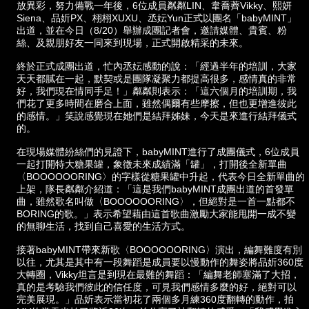
放異彩，努力備戰一年後，6位成員粼粼LIN、韋喬薺Vikky、熙妍
Siena、品妡PX、栩栩XUXU、丞妘Yun正式以團名「babyMINT」
出道，並在今日（8/20）舉辦成團記者會，邀請媒體、貴賓、粉
絲、及親朋好友一同來到現場，正式開啟精采的未來。
終於正式成團出道，忙內丞妘感動的說：「經過半年的培訓，大家
天天都膩在一起，默契或是團隊凝聚力都提高很多，感情真的非常
好，我們現在情同手足！」粼粼則表示：「這六個月的培訓期，我
們花了更多時間在磨合上面，雖然偶爾有些摩擦，但也更增進彼此
的感情。」笑說感覺現在她們是結拜姊妹，今天是來進行結拜儀式
的。
在現場媒體紛絲們的見證下，babyMINT進行了成團儀式，6位成員
一起打開特大糖果罐，象徵未來成績滿「罐」，打開後全新單曲
〈BOOOOOORING〉的字樣從糖果罐中升起，代表今日全新單曲的
上架，隊長粼粼介紹道：「這是我們babyMINT成團出道的首發單
曲，雖然歌名叫做〈BOOOOOORING〉，但絕對是一首一點都不
BORING的歌。」表示希望藉由這首歌曲激勵大家能甩開一成不變
的無聊生活，找到自己喜愛的生活方式。
接著babyMINT帶來新歌〈BOOOOOORING〉演出，編舞難度有別
以往，尤其是其中有一段舞蹈是成員要以慢動作的舞姿將品妡360度
大轉圈，Vikky坦言是到現在最難的舞蹈：「編舞老師塞滿了大招，
真的是考驗我們彼此的信任度，可見我們感情多麼的好，絕對可以
完美展現。」品妡表示當初花了兩個多月練360度翻轉的動作，拍