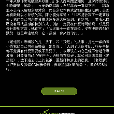
十年來創作出無數經典歌曲，許多人好奇她是如何一直保持豐沛的
創作能量，她說：「只要夠愛寫歌，自然就會一直寫下去。」認為
並不是有人要她寫她才寫，而是寫歌本身就是她的生活狀態，是因
為喜歡所以才持續的寫。陳小霞分享道：「並不是歌寫了一定要發
表，我們自己的創作其實遠遠多過大家聽到、看到的。」並表示自
己沒有尋找靈感的特別方式，例如一定要在什麼時間點寫，或是要
去什麼地方寫，她直言：「我這輩子一直在寫歌，沒有脫離過創作
狀態，就是專注地寫，它（靈感）會來找你的。」
《老翅膀》專輯說的是「放下」和「飛翔」的故事，是七十歲的陳
小霞寫給自己的生命樂章，她笑說：「人到了這個年紀，很多事情
都不覺得有什麼重要或不重要了。」表示現在內心已經不會起什麼
波瀾，只要讓自己心安理得，過得自在就好，就如同這張專輯《老
翅膀》，放下過去心上的包袱，重新揮舞肩上的翅膀。《老翅膀》
1/17數位及實體CD同步發行，典藏黑膠限量預購中，將於3/28發
行。
BACK