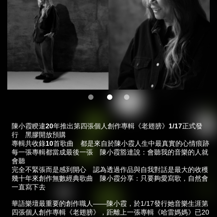
陳小霞睽違20
年推出第四張個人創作專輯《老翅膀》1/17
正式發
行 黑膠開放預購
專輯共收錄10
首歌曲 都是來自於陳小霞人生中最真實的心情痕跡
每一張專輯都當成最後一張 陳小霞豁達說：會聽我的音樂的人就
會聽
完全不緊張而是感到開心 認為透過作品與自我對話是最大的收穫
幾十年來創作無數經典歌曲 陳小霞分享：只要夠愛寫歌，自然會
一直寫下去
華語樂壇最重要的創作職人——陳小霞，於1/17發行她音樂生涯第
四張個人創作專輯《老翅膀》，距離上一張專輯《哈雷媽媽》已20