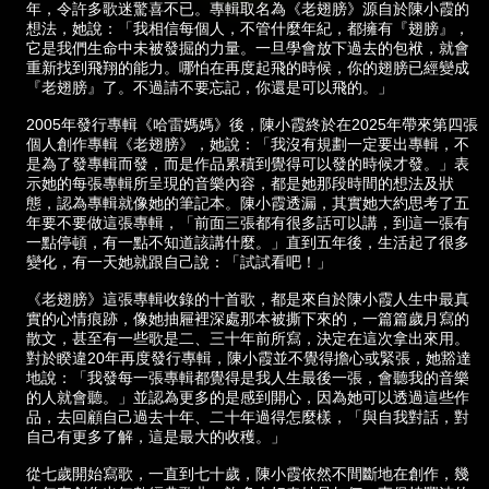
年，令許多歌迷驚喜不已。專輯取名為《老翅膀》源自於陳小霞的
想法，她說：「我相信每個人，不管什麼年紀，都擁有『翅膀』，
它是我們生命中未被發掘的力量。一旦學會放下過去的包袱，就會
重新找到飛翔的能力。哪怕在再度起飛的時候，你的翅膀已經變成
『老翅膀』了。不過請不要忘記，你還是可以飛的。」
2005年發行專輯《哈雷媽媽》後，陳小霞終於在2025年帶來第四張
個人創作專輯《老翅膀》，她說：「我沒有規劃一定要出專輯，不
是為了發專輯而發，而是作品累積到覺得可以發的時候才發。」表
示她的每張專輯所呈現的音樂內容，都是她那段時間的想法及狀
態，認為專輯就像她的筆記本。陳小霞透漏，其實她大約思考了五
年要不要做這張專輯，「前面三張都有很多話可以講，到這一張有
一點停頓，有一點不知道該講什麼。」直到五年後，生活起了很多
變化，有一天她就跟自己說：「試試看吧！」
《老翅膀》這張專輯收錄的十首歌，都是來自於陳小霞人生中最真
實的心情痕跡，像她抽屜裡深處那本被撕下來的，一篇篇歲月寫的
散文，甚至有一些歌是二、三十年前所寫，決定在這次拿出來用。
對於睽違20年再度發行專輯，陳小霞並不覺得擔心或緊張，她豁達
地說：「我發每一張專輯都覺得是我人生最後一張，會聽我的音樂
的人就會聽。」並認為更多的是感到開心，因為她可以透過這些作
品，去回顧自己過去十年、二十年過得怎麼樣，「與自我對話，對
自己有更多了解，這是最大的收穫。」
從七歲開始寫歌，一直到七十歲，陳小霞依然不間斷地在創作，幾