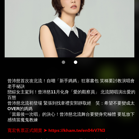
曾沛慈首次攻北流！自嘲「新手媽媽」狂塞書包 笑稱要討教演唱會
老手秘訣
戀綜女主駕到！曾沛慈11月化身「愛的觀察員」 北流開唱演出愛的
百態
曾沛慈北流初登場 緊張到找韋禮安郭靜取經 笑：希望不要變成太
OVER的媽媽
「當最後一次唱」的決心！曾沛慈北流舞台要變身究極體 要尪放下
感情當魔鬼教練
寬宏售票正式開賣 ➤
https://kham.tw/en04rV7N3