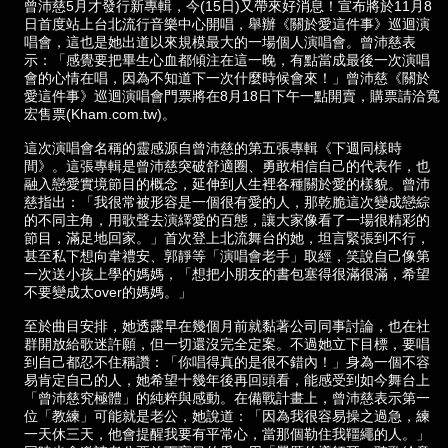
曾沛慈5月才發行新專輯，今(15日)又帶來好消息！宣布將於11月8
日首度站上台北流行音樂中心開唱，舉辦《關於愛這件事》巡迴演
唱會，這也是她出道以來規模最大的一場個人演唱會。曾沛慈表
示：「感覺要把畢生心血都傾注在這一晚，有點當成最後一次演唱
會的心情在唱，因為不知道下一次什麼時候會來！」曾沛慈《關於
愛這件事》巡迴演唱會門票將在8月18日下午一點開賣，購票請洽寬
宏售票(Kham.com.tw)。
這次演唱會名稱的靈感源自曾沛慈的第五張專輯《下週同樣時
間》。這張專輯是曾沛慈突破舒適圈、勇敢相信自己的代表作，也
融入戀愛實境節目的概念，延伸到人生裡各種關於愛的樣貌。曾沛
慈指出：「我很常被形容是一個很有愛的人，那乾脆這次變成戀綜
的不同主角，用歌聲去演繹愛的百態，讓大家像看了一場很精彩的
節目，滿足地回家。」首次登上北流舞台的她，坦言緊張到不行，
甚至私下想向韋禮安、郭靜等「演唱會老手」取經，笑說自己像第
一次送小孩上學的媽媽，「想把小朋友的書包塞得很滿很滿，希望
不要變成太over的媽媽。」
至於曲目安排，她透露早在幾個月前就黏著公司同事討論，也在社
群開放給歌迷許願，但一切還沒完全定案。不過她立下目標，要唱
到自己都忍不住稱讚：「你唱得真的是很不錯內！」身為一個不容
易肯定自己的人，她希望十幾年後再回頭看，能感受到如今舞台上
「曾沛慈究極體」的純粹與感動。在備戰計畫上，曾沛慈表示第一
位「教練」可能就是老公，她說道：「因為我很容易操之過急，練
一天休三天，他會提醒我要有平常心，當那個勒住我韁繩的人。」