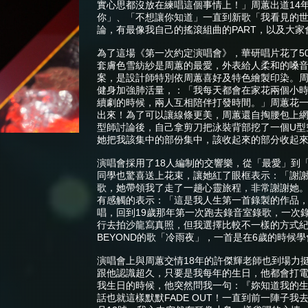
實心思都沒放在練唱這個事情上！」周蕙出道14
你」、「不想讓你知道」一直到新歌「我看見的
論，有最像我自己的搖滾組曲的PART，以及大
為了這場《第一次約定演唱會》，華研唱片花了5
套膚色雪紡紗是周蕙的最愛，外表給人柔和的嗓音
案，是設計師特別依周蕙喜好及特色繪製印染。周
健身加強肺活量，：「我每天都會在家花兩個小時
續劇的時候，兩人互相陪伴打發時間。」周蕙花
出來！為了可以讓線條更美，周蕙還自掏腰包上網
型師討論後，自己拿剪刀把泳裝背部挖了一個U型
她把我該集中的部份集中，該收起來的部分收起
演唱會採用了18人編制的交響樂，從「最愛」到
同學也驚喜送上花束，讓她紅了眼框表示：「謝
歌，她帶領我了走了一趟心靈旅程，非常謝謝她
有感觸的表示：「這是我人生第一首錄製的作品
唱，回到19歲那年第一次跑去錄音室錄歌，一次錄
行去拍沙龍寫真照，但我選擇比較不一樣的方式紀
BEYOND的歌「冷雨夜」，一首是在6歲的時候
演唱會上與周蕙交情18年的許傑輝老師也到場力
跟他認識超久，只要是我每年的生日，他都會打
我生日的時候，他突然問我一句：『妳知道我的
話也就這樣默默FADE OUT！一直到前一陣子