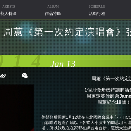
ARTISTS
ALBUM
SCHEDULE
藝人特區
作品特區
活動行程
周蕙《第一次約定演唱會》
014
Jan 13
周蕙
《第一次約定
1
個月慢步機特訓肺
周蕙邀英倫師弟
Jam
周蕙
紀念
19
歲！
美聲歌后周蕙1月12號在台北國際會議中心〈TI
百戰唱過超過百場以上各式大小演出的周蕙坦言
場，所以我現在在家都在練習走台步，這幾天進練