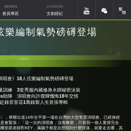
MEMBER
LICENSING
簡體
youtube
weixin
會員專區
文創經紀
弦樂編制氣勢磅礡登場
演唱會》
18
人弦樂編制氣勢磅礡登場
華研國際音樂北京
微信ID：HIMMUSIC-BJ
活量訓練
3
套秀服內藏修身水鑚秘密泳裝
es
助陣
演唱會向許傑輝懺悔
18
年交情
赴錄音室花
1
萬錄製人生首張專輯
CC〉，舉辦出道14年生平第一場在台灣的大型售票演唱會。已經身經
還是會緊張：「這一次的演唱會，沒有舞群，只有我一個人要撐完全
團室跟老師對KEY，滿腦子都是在想唱到什麼段落，就要走去哪，其