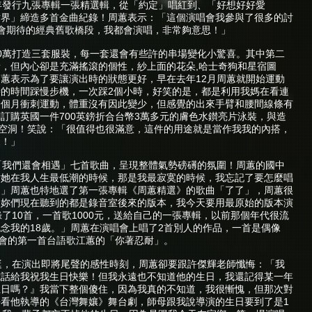
年發行九張專輯一張精選輯，從「約定」唱紅到、「好想好好愛
世界」締造多首金曲紀錄！周蕙表示：「這個演唱會我參與了很多的討
家會期待的經典舊歌橋段，我都會演唱，非常夠意思！」
0萬打造三套服裝，每一套還會有些許的串場變化小驚喜。其中第二
，但內心卻是充滿搖滾的個性，紗上面的花朵,哈士奇狗和星宿圖
蕙表示為了要讓演出時的狀態更好，早在去年12月周蕙就開始運動
的時間踩慢步機，一次踩2個小時，好笑的是，都是利用我媽在看連
一個月衝刺運動，體重沒有因此變少，但感覺的出來手臂和腰間線條有
訂購英國一件700英鎊折合台幣3萬多元的膚色水鑚亮片泳裝，與造
空洞！笑說：「很值得也很滿意，這件的用途就是當作我我的內搭，
來！」
「我們還會相遇」七首歌曲，呈現整體氣勢磅礡的氛圍！周蕙的國中
謝她在我人生最低潮的時候，那是我最寂寞的時候，我忘記了要怎麼唱
。」周蕙也特地選了第一張專輯《周蕙精選》的歌曲「了了」，周蕙很
，妳們現在聽到的都是錄音室後來的版本，我今天要用最原始的版本演
了10首，一首歌1000元，送給自己的一張專輯，以前那個年代很流
念我的18歲。」周蕙在演唱會上唱了2首別人的作品，一首是偶像
學會的第一首台語歌江蕙的「你著忍耐」。
挺，在演出即將尾聲的感性時刻，周蕙卻要跟許傑輝老師懺悔：「我
電話給我祝我生日快樂！但我永遠也不知道他的生日，我還記得某一年
生日嗎？』我當下整個傻住，因為我真的不知道，我很慚愧，但那次對
我去看他執導的《台灣舞孃》舞台劇，師母跟我說導演的生日要到了是1