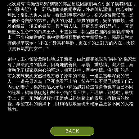
此次擁有“高顏值熟男”稱號的郭品超也因該劇再次引起了廣範關注，
在《馴夫記》中，郭品超飾演的楊家磊，外表帥氣瀟灑，內心糾結
無比；常以大男人自居，看似對事漠不關心，卻又極富責任感，是
一個外冷內熱的男神。高大的身材，結實的肌肉，完美的臉頰，優
雅的氣質，溫柔的微笑，具有男人味、顏值又高的郭品超，一直是
無數女生心中的白馬王子。出道多年，郭品超在圈內卻鮮有緋聞傳
出，不少粉絲對他到底中意哪種類型的女生相當好奇。郭品超對於
擇偶標準表示：“不在乎身高和年齡，更在乎的是對方的內在，比較
欣賞有氣質的女生。”
劇中，王小笛陰差陽錯地成了新娘，由此便和她視為“男神”的楊家磊
有了無法割捨的情緣。因為她的善良、孝順、重感情、識大體，漸
漸融化了楊家磊內心的堅冰，相互扶持，產生情愫。沒想到的是，
前女友陳安妮突然出現打破了原本的幸福。一邊是當年深愛的戀
人，一邊是原以為自己死也看不上的，卻在不知不覺已佔據了自己
內心的妻子，楊家磊陷入矛盾中郭品超對於這個角色也有自己不同
的詮釋：楊家磊從起初對王小笛的看不慣，不理解，到感動，最後
愛上，這一系列的過程也正是他成熟道路上的表現，有擔當的蛻
變。希望在我的演繹下，能夠給觀眾呈現出楊家磊更多不同的人格
魅力。
BACK