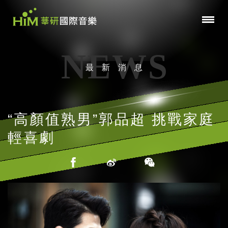
NEWS
最新消息
“高顏值熟男”郭品超 挑戰家庭
輕喜劇