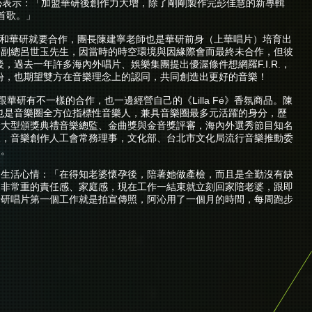
沁表示：「加盟華研後創作力大增，除了剛剛製作完彭佳慧的新專輯
首歌。」
.I.R.和華研就要合作，團長陳建寧老師也是華研前身（上華唱片）培育出
給副總呂世玉先生，因當時的時空環境與因緣際會而最終未合作，但彼
滿後，過去一年許多海內外唱片、娛樂集團提出優渥條件想網羅F.I.R.，
的緣份，也期望雙方在音樂理念上的認同，共同創造出更好的音樂！
待跟華研有不一樣的合作，也一邊經營自己的《Lilla Fé》香氛商品。陳
本身也是音樂圈全方位指標性音樂人，兼具音樂圈最多元活躍的身分，歷
獎大型頒獎典禮音樂總監、金曲獎與金音獎評審，海內外選秀節目知名
人，音樂創作人工會常務理事，文化部、台北市文化局流行音樂推動委
力。
近生活心情：「在得知老婆懷孕後，陪著她做產檢，而且是全勤沒有缺
了非常重的責任感、家庭感，現在工作一結束就立刻回家陪老婆，跟即
華研唱片第一個工作就是拍宣傳照，阿沁用了一個月的時間，每周跑步