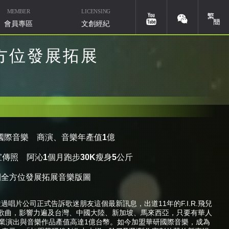
MEMBER
LICENSING
簡體
youtube
weixin
會員專區
文創經紀
全方位發展拓展
國際音樂 商演、音樂年產值
1
億
華研國際音樂北京
微信ID：HIMMUSIC-BJ
宣傳照 阿沁
1
個月跑步
30K
瘦身
5
公斤
團全方位發展拓展音樂版圖
號透過唱片公司正式告訴歌迷朋友這個最新訊息，出道11年的F.I.R.飛兒
歌曲，影響力遍及台灣、中國大陸、新加坡、馬來西亞，只要有華人
海內外商業演出與音樂作品產值高達1億台幣。如今加盟華研國際音樂，成為