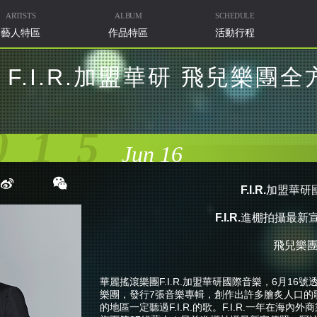
ARTISTS
ALBUM
SCHEDULE
藝人特區
作品特區
活動行程
F.I.R.加盟華研 飛兒樂團
015
Jun 16
F.I.R.
加盟華研
F.I.R.
進棚拍攝最新
飛兒樂
華麗搖滾樂團F.I.R.加盟華研國際音樂，6月16
樂團，發行7張音樂專輯，創作出許多膾炙人口的
的地區一定聽過F.I.R.的歌。F.I.R.一年在