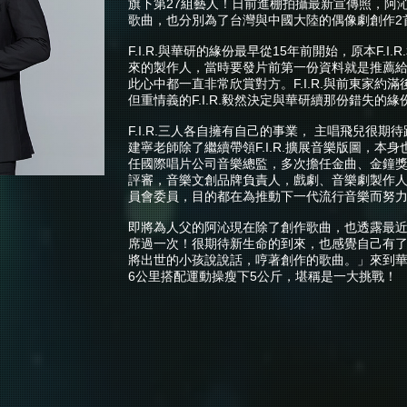
旗下第27組藝人！日前進棚拍攝最新宣傳照，阿
歌曲，也分別為了台灣與中國大陸的偶像劇創作2
F.I.R.與華研的緣份最早從15年前開始，原本F
來的製作人，當時要發片前第一份資料就是推薦
此心中都一直非常欣賞對方。F.I.R.與前東家約
但重情義的F.I.R.毅然決定與華研續那份錯失
F.I.R.三人各自擁有自己的事業， 主唱飛兒很期
建寧老師除了繼續帶領F.I.R.擴展音樂版圖，
任國際唱片公司音樂總監，多次擔任金曲、金鐘
評審，音樂文創品牌負責人，戲劇、音樂劇製作
員會委員，目的都在為推動下一代流行音樂而努
即將為人父的阿沁現在除了創作歌曲，也透露最
席過一次！很期待新生命的到來，也感覺自己有
將出世的小孩說說話，哼著創作的歌曲。」來到
6公里搭配運動操瘦下5公斤，堪稱是一大挑戰！