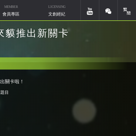
MEMBER
LICENSING
簡體
youtube
weixin
會員專區
文創經紀
來貘推出新關卡
推出關卡啦！
華研國際音樂北京
微信ID：HIMMUSIC-BJ
的題目