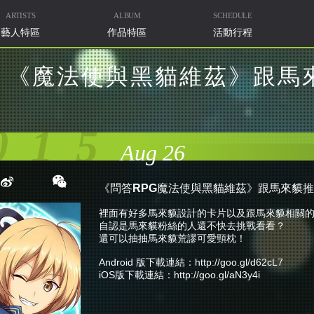
ARTISTS
ALBUM
SCHEDULE
藝人特區
作品特區
活動行程
《魔法使與黑貓維茲》跟馬
015
Aug 26
《問答RPG魔法使與黑貓維茲》跟馬來貘
裡面有好多馬來貘設計的卡片以及跟馬來貘相關
自認是馬來貘粉絲的人還不快去挑戰看看？
還可以抽抽馬來貘荒謬可愛頸枕！
Android 版下載連結：
http://goo.gl/d62cL7
iOS版下載連結：
http://goo.gl/aN3y4i