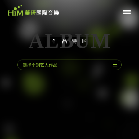
ALBUM
作品特区
选择个别艺人作品
动力火车
林宥嘉
陈小霞
郁可唯
曾沛慈