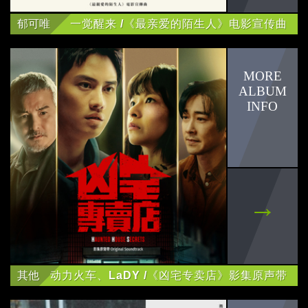
郁可唯
一觉醒来 /《最亲爱的陌生人》电影宣传曲
其他
动力火车、LaDY /《凶宅专卖店》影集原声带