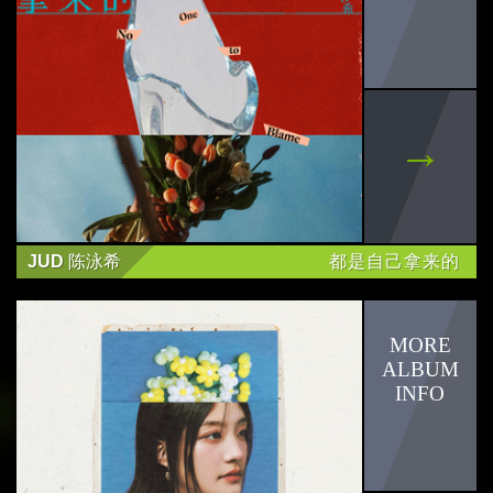
JUD 陈泳希
都是自己拿来的