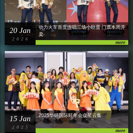
动力火车首度连唱三场小巨蛋 门票本周开
20 Jan
卖
2026
2025华研国际旺年会众星云集
15 Jan
2025