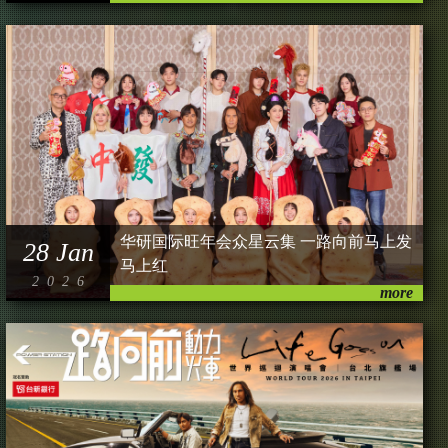
华研国际旺年会众星云集 一路向前马上发
28 Jan
马上红
2026