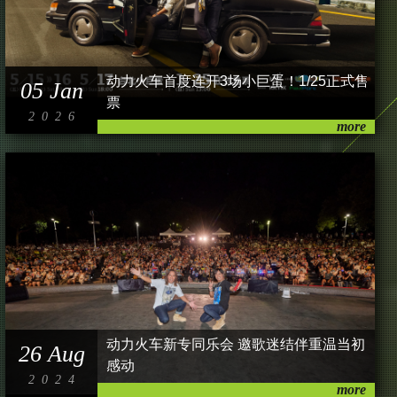
动力火车首度连开3场小巨蛋！1/25正式售
05 Jan
票
2026
动力火车新专同乐会 邀歌迷结伴重温当初
26 Aug
感动
2024