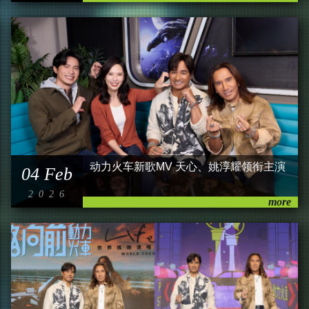
动力火车新歌MV 天心、姚淳耀领衔主演
04 Feb
2026