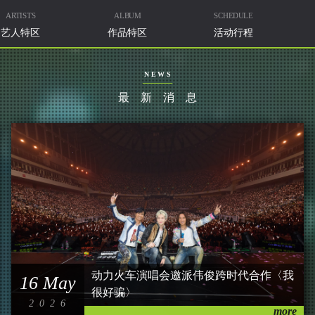
ARTISTS
ALBUM
SCHEDULE
艺人特区
作品特区
活动行程
NEWS
最新消息
动力火车演唱会邀派伟俊跨时代合作〈我
16 May
很好骗〉
2026