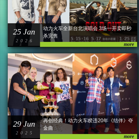
动力火车全新台北演唱会 3场一开卖即秒
25 Jan
杀完售
2026
再创经典！动力火车睽违20年《结伴》夺
29 Jun
金曲
2025