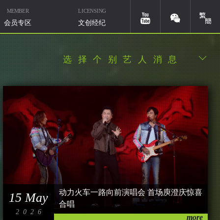
MEMBER
LICENSING
簡體
youtube
weixin
会员专区
文创经纪
选择个别艺人消息
华研国际音乐北京
微信ID：HIMMUSIC-BJ
动力火车一路向前演唱会 首场庾澄庆惊喜
15 May
合唱
2026