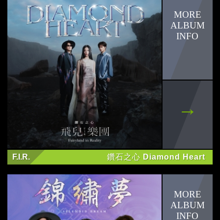
F.I.R.
鑽石之心 Diamond Heart