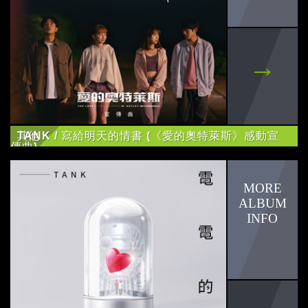
其他
TANK / 寫給明天的情書 (《愛的奧特萊斯》感動宣
傳曲)