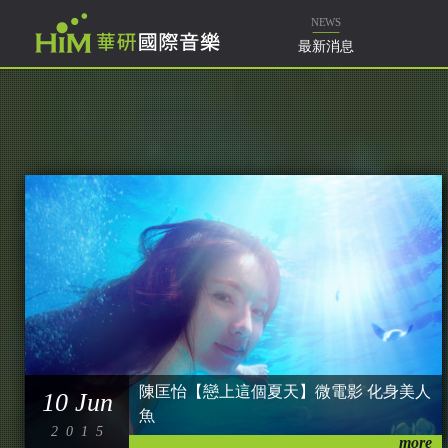
樂
NEWS
最新消息
陳匡怡【戀上這個夏天】微電影 化身美人
10 Jun
魚
2015