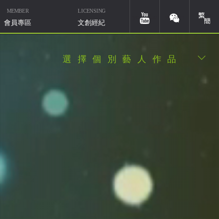
MEMBER
LICENSING
簡體
youtube
weixin
會員專區
文創經紀
選擇個別藝人作品
華研國際音樂北京
微信ID：HIMMUSIC-BJ