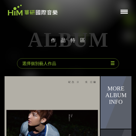
ALBUM
作品特區
選擇個別藝人作品
動力火車
林宥嘉
陳小霞
郁可唯
曾沛慈