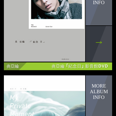
炎亞綸
炎亞綸 ｢紀念日｣ 影音館DVD