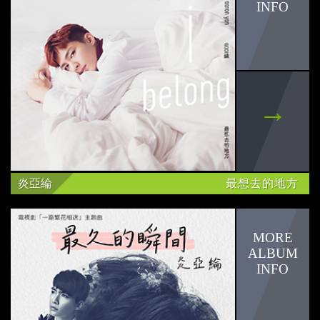
信
簡懿佳
Rumbbell
炎亞綸
福原愛
炎亞綸
最想去的地方
詹皓晴
周立銘
辰亦儒
江宏傑