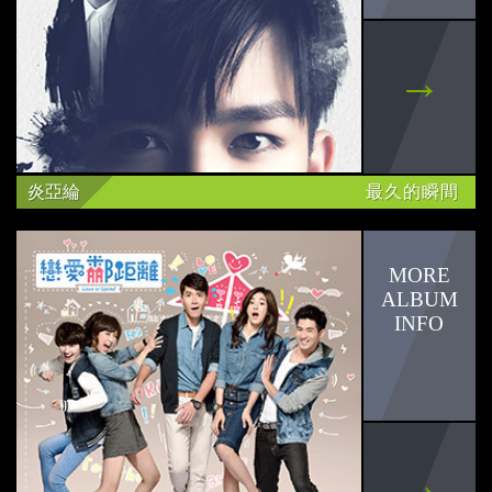
郭品超
陳嘉樺
彎彎
徐子凡
炎亞綸
最久的瞬間
馬來貘
F.I.R.
陳森田
文慧如
陳昊森