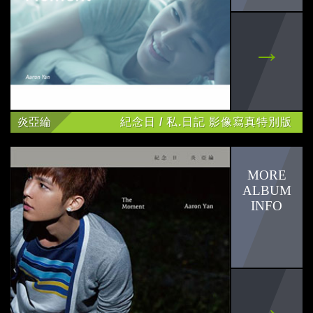
炎亞綸
紀念日 / 私.日記 影像寫真特別版