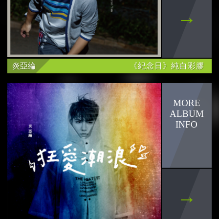
木木 林葦妮
JUD 陳泳希
炎亞綸
《紀念日》純白彩膠
77Ke柯棨棋
babyMINT
李友廷
沒有才能
鄭馥儀
劉子絢
掰掰啾啾