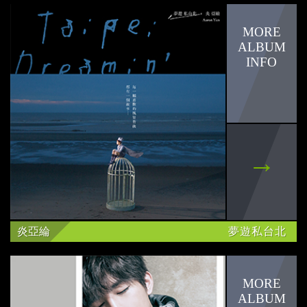
炎亞綸
夢遊私台北