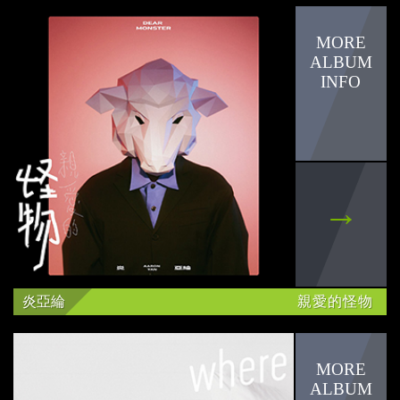
謝佳見
olivia
潘柏希
Popu Lady
邱勝翊
黃柏語
鄭健國
炎亞綸
親愛的怪物
莎莎
任家萱