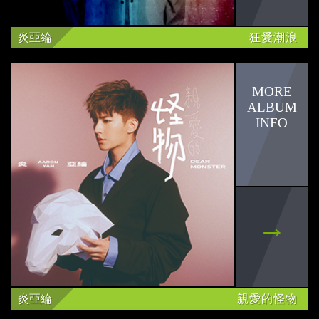
爽爽貓
炎亞綸
狂愛潮浪
小勞撫
小貓巴克里
田馥甄
曲家瑞
盧一辰
黃宏軒
詹詠然
炎亞綸
親愛的怪物
林美秀