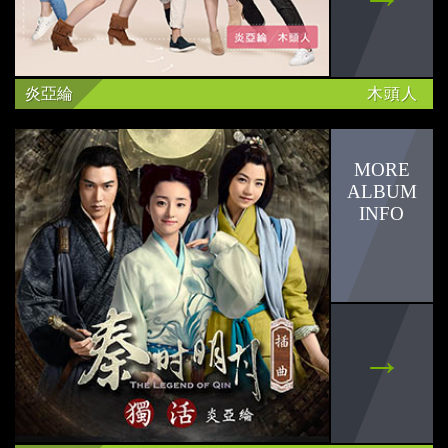
印花樂
Karencici
炎亞綸
木頭人
閻奕格
周蕙
LaDY
陳匡怡
周定緯
迷路
邱翊橙(毛弟)