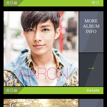
姚愛寗
炎亞綸
獨活
godpod
SAYONARA DUCK
曾之喬
黃新皓
丹楓
其他
華研公告
炎亞綸
Gelato