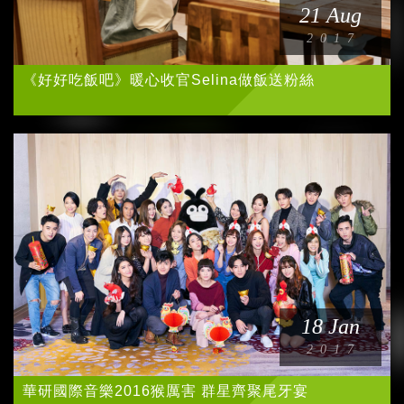
21 Aug
2017
木木 林葦妮
《好好吃飯吧》暖心收官Selina做飯送粉絲
JUD 陳泳希
77Ke柯棨棋
babyMINT
沒有才能
鄭馥儀
劉子絢
18 Jan
2017
掰掰啾啾
華研國際音樂2016猴厲害 群星齊聚尾牙宴
爽爽貓