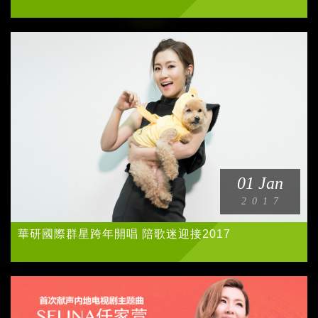
小勞撫
SAYONARA DUCK
陳森田
godpod
其他
01 Jan
華研公告
2017
華研國際群星跨年開唱 陪歌迷迎接2017