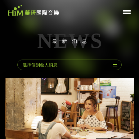
NEWS
最新消息
選擇個別藝人消息
動力火車
林宥嘉
陳小霞
郁可唯
曾沛慈