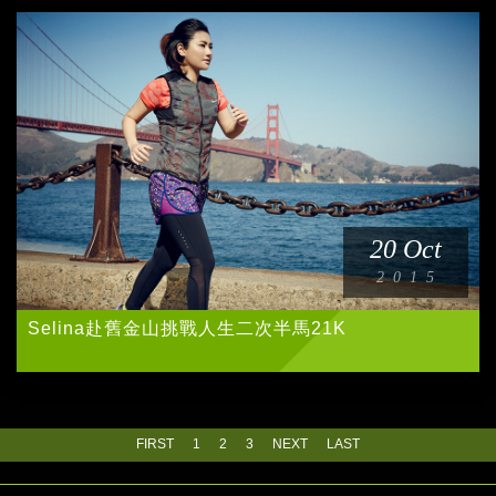
20 Oct
2015
Selina赴舊金山挑戰人生二次半馬21K
FIRST
1
2
3
NEXT
LAST