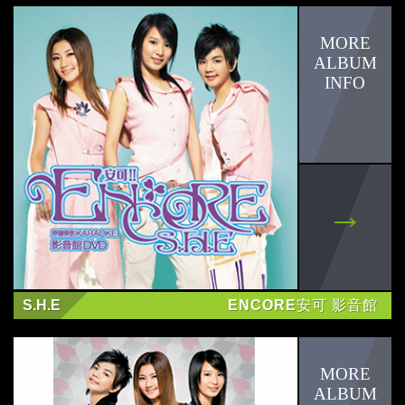
謝佳見
olivia
潘柏希
Popu Lady
邱勝翊
黃柏語
鄭健國
S.H.E
ENCORE安可 影音館
莎莎
任家萱