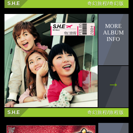
陳森田
S.H.E
奇幻旅程/奇幻版
文慧如
陳昊森
印花樂
Karencici
閻奕格
華研公告
其他
S.H.E
奇幻旅程/旅程版