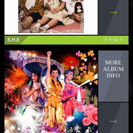
木木 林葦妮
JUD 陳泳希
S.H.E
不想長大
77Ke柯棨棋
babyMINT
李友廷
沒有才能
鄭馥儀
劉子絢
掰掰啾啾