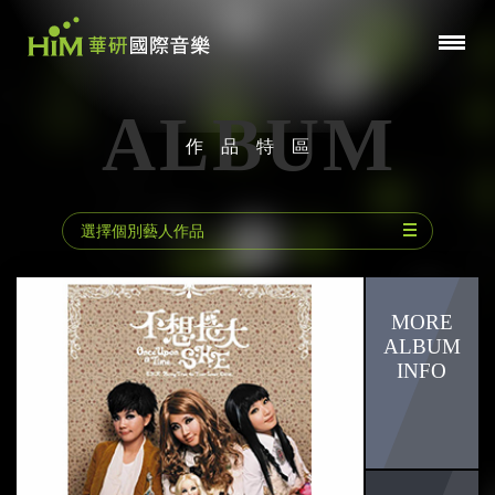
ALBUM
作品特區
選擇個別藝人作品
動力火車
林宥嘉
陳小霞
郁可唯
曾沛慈