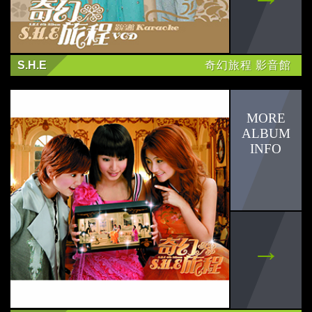
曾之喬
黃新皓
S.H.E
奇幻旅程 影音館
丹楓
周蕙
LaDY
陳匡怡
周定緯
馬來貘
F.I.R.