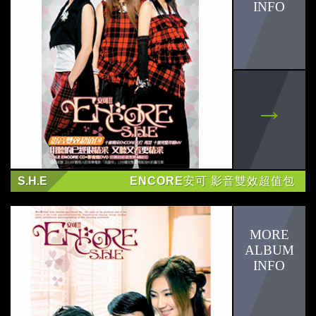
信
簡懿佳
Rumbbell
炎亞綸
福原愛
S.H.E
ENCORE安可 影音雙效超值包
詹皓晴
周立銘
辰亦儒
江宏傑