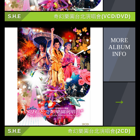
爽爽貓
S.H.E
奇幻樂園台北演唱會(VCD/DVD)
小勞撫
小貓巴克里
田馥甄
曲家瑞
盧一辰
黃宏軒
詹詠然
S.H.E
奇幻樂園台北演唱會(2CD)
林美秀