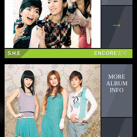
郭品超
陳嘉樺
彎彎
徐子凡
S.H.E
ENCORE安可
迷路
邱翊橙(毛弟)
姚愛寗
godpod
SAYONARA DUCK