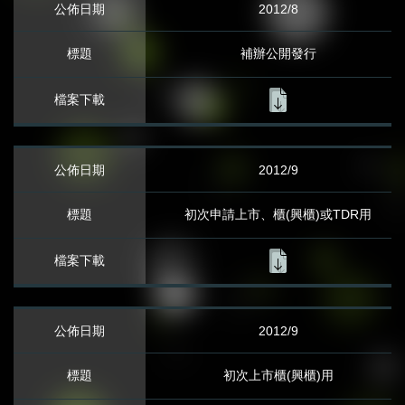
公司資料
2012/8
公司組織架構
補辦公開發行
經營團隊
財務資訊
2012/9
月營收報告
初次申請上市、櫃(興櫃)或TDR用
公開說明書
財務報表
澄清媒體報導
2012/9
法人說明會資訊
初次上市櫃(興櫃)用
股務訊息