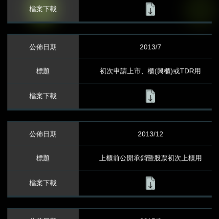
股務代理
股利資訊
2013/7
股價資訊
初次申請上市、櫃(興櫃)或TDR用
股東會資訊
股東會年報
2013/12
永續發展資訊
上櫃前公開承銷暨股票初次上櫃用
董事會架構
薪酬委員會
內部稽核