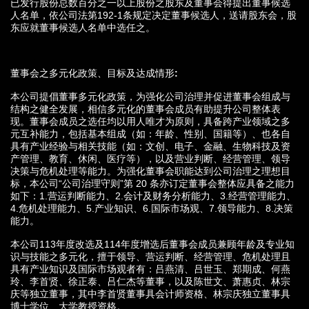
已发行股份总数百分之一以上股份之股东及董事会得提出董事候选
人名单，依公司法第192-1条规定决定董事候选人，送请股东会，股
东应就董事候选人名单中选任之。
董事会之多元化政策、目标及达成情形
:
本公司提倡董事多元化政策，为强化公司治理并促进董事会组成与
结构之健全发展，相信多元化的董事会成员有助提升公司整体表
现。董事会成员之选任均以用人唯才为原则，具备跨产业领域之多
元互补能力，包括基本组成（如：年龄、性别、国籍等）、也各自
具有产业经验与相关技能（如：文创、电子、金融、生物科技及资
产管理、教育、休闲、医疗等），以及营业判断、经营管理、领导
决策与危机处理等能力。为强化董事会职能达到公司治理之理想目
标，本公司“公司治理守则”第 20 条亦订定董事会整体应具备之能力
如下：1.营运判断能力、2.会计及财务分析能力、3.经营管理能力、
4.危机处理能力、5.产业知识、6.国际市场观、7.领导能力、8.决策
能力。
本公司113年度改选及114年度增选后董事会成员兼顾年龄及专业知
识与技能之多元化，擅于领导、营运判断、经营管理、危机处理且
具有产业知识及国际市场观者有：吕燕清、吕世玉、郑期成、何燕
玲、李首贤、徐正泰、吕仁杰等董事，以及陈世文、萧惠贞、林宗
庆等独立董事，其中李首贤董事具会计师资格、林宗庆独立董事具
博士学位、大学教授资格。