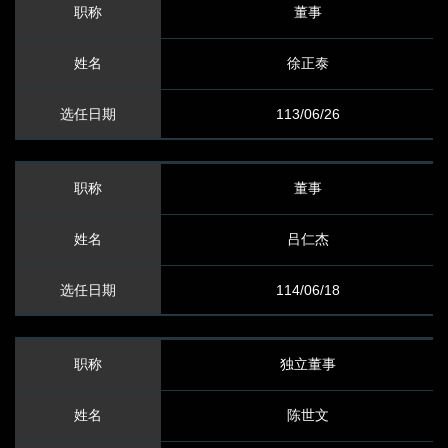
董事
公司治理重要制度
徐正泰
企业社会责任
113/06/26
重大讯息及
公开信息查询
董事
重大讯息及公开信息查询
吕仁杰
利害关系人沟通
114/06/18
发言人及代理发言人
独立董事
投资人关系联系窗口
陈世文
利害关系人沟通及检举专区