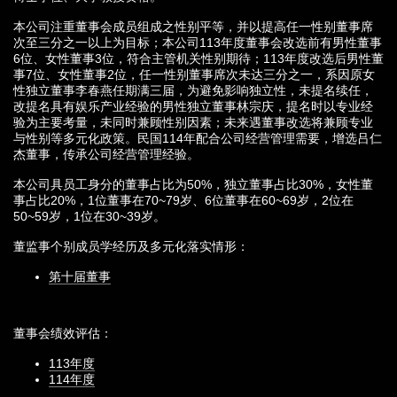
本公司注重董事会成员组成之性别平等，并以提高任一性别董事席
次至三分之一以上为目标；本公司113年度董事会改选前有男性董事
6位、女性董事3位，符合主管机关性别期待；113年度改选后男性董
事7位、女性董事2位，任一性别董事席次未达三分之一，系因原女
性独立董事李春燕任期满三届，为避免影响独立性，未提名续任，
改提名具有娱乐产业经验的男性独立董事林宗庆，提名时以专业经
验为主要考量，未同时兼顾性别因素；未来遇董事改选将兼顾专业
与性别等多元化政策。民国114年配合公司经营管理需要，增选吕仁
杰董事，传承公司经营管理经验。
本公司具员工身分的董事占比为50%，独立董事占比
30%
，女性董
事占比
20%
，
1
位董事在
70~79
岁、
6
位董事在
60~69
岁，
2
位在
50~59
岁，
1
位在30~39岁。
董监事个别成员学经历及多元化落实情形
：
第十届董事
董事会绩效评估
：
113年度
114年度