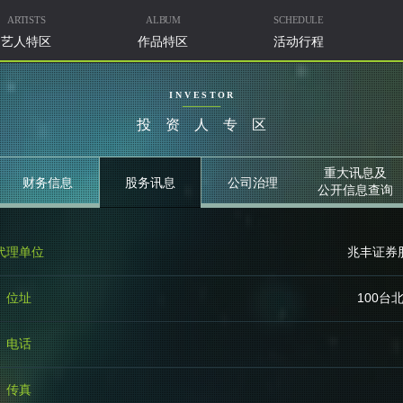
ARTISTS
ALBUM
SCHEDULE
艺人特区
作品特区
活动行程
INVESTOR
投资人专区
重大讯息及
财务信息
股务讯息
公司治理
公开信息查询
代理单位
兆丰证券
位址
100台
电话
传真